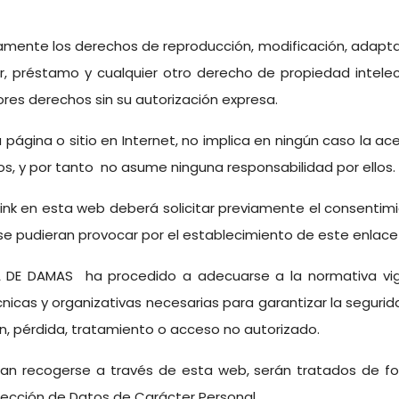
ente los derechos de reproducción, modificación, adapta
ler, préstamo y cualquier otro derecho de propiedad intelec
iores derechos sin su autorización expresa.
ra página o sitio en Internet, no implica en ningún caso la 
s, y por tanto no asume ninguna responsabilidad por ellos.
ink en esta web deberá solicitar previamente el consentimie
 pudieran provocar por el establecimiento de este enlace o 
 DE DAMAS ha procedido a adecuarse a la normativa vig
icas y organizativas necesarias para garantizar la segurid
ión, pérdida, tratamiento o acceso no autorizado.
n recogerse a través de esta web, serán tratados de form
tección de Datos de Carácter Personal.