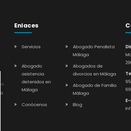
Enlaces
C
Servicios
Abogado Penalista
Di
Málaga
Mo
29
Abogado
Abogados de
Te
asistencia
divorcios en Málaga
95
detenidos en
en
Abogado de Familia
69
Málaga
ho
Málaga
E-
Conócenos
Blog
in