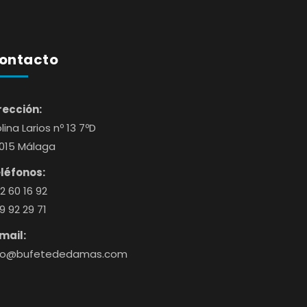
ontacto
rección:
lina Larios nº 13 7ºD
015 Málaga
léfonos:
2 60 16 92
9 92 29 71
mail:
fo@bufetededamas.com