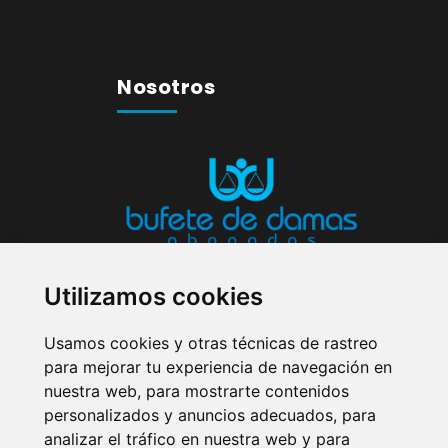
Nosotros
Bufete de Damas: Despacho de
abogados 
Utilizamos cookies
Málaga
con una larga experiencia en derec
Usamos cookies y otras técnicas de rastreo
civil, penal, laboral, mercantil, malos tratos,
para mejorar tu experiencia de navegación en
administrativo, etc. Ofrecemos un abogado
nuestra web, para mostrarte contenidos
de guardia 24 horas para los casos de
personalizados y anuncios adecuados, para
urgencia.
analizar el tráfico en nuestra web y para