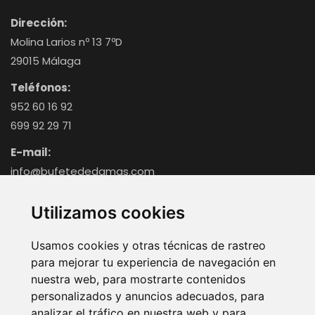
Dirección:
Molina Larios nº 13 7ºD
29015 Málaga
Teléfonos:
952 60 16 92
699 92 29 71
E-mail:
info@bufetededamas.com
Utilizamos cookies
®
Bufete de Damas © 2020-2026 | Web realizada por
VisionClick
Usamos cookies y otras técnicas de rastreo
Aviso legal
P. Privacidad
P. Cookies
para mejorar tu experiencia de navegación en
nuestra web, para mostrarte contenidos
personalizados y anuncios adecuados, para
analizar el tráfico en nuestra web y para