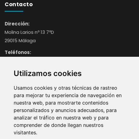
Contacto
Dirección:
Molina Larios nº 13 7ºD
29015 Málaga
Teléfonos:
952 60 16 92
699 92 29 71
Utilizamos cookies
E-mail:
Usamos cookies y otras técnicas de rastreo
info@bufetededamas.com
para mejorar tu experiencia de navegación en
nuestra web, para mostrarte contenidos
personalizados y anuncios adecuados, para
®
Bufete de Damas © 2020-2026 | Web realizada por
VisionClick
analizar el tráfico en nuestra web y para
comprender de donde llegan nuestros
Aviso legal
P. Privacidad
P. Cookies
visitantes.