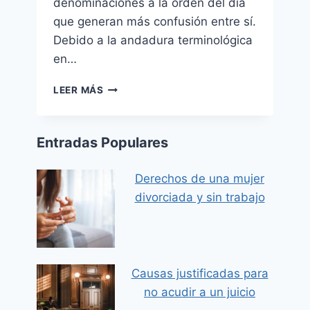
denominaciones a la orden del día
que generan más confusión entre sí.
Debido a la andadura terminológica
en…
¿CUÁL
LEER MÁS
ES
LA
DIFERENCIA
Entradas Populares
ENTRE
VIOLENCIA
DE
Derechos de una mujer
GÉNERO
divorciada y sin trabajo
Y
DOMÉSTICA?
4.8
(5)
Causas justificadas para
no acudir a un juicio